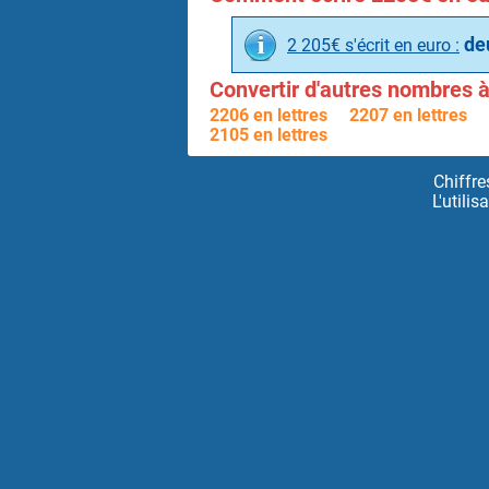
deu
2 205€ s'écrit en euro :
Convertir d'autres nombres à 
2206 en lettres
2207 en lettres
2105 en lettres
Chiffre
L'utili