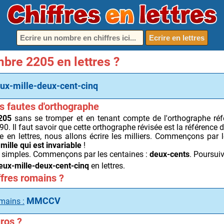
Ecrire en lettres
bre 2205 en lettres ?
ux-mille-deux-cent-cinq
s fautes d'orthographe
205
sans se tromper et en tenant compte de l'orthographe r
0. Il faut savoir que cette orthographe révisée est la référence 
en lettres, nous allons écrire les milliers. Commençons par l
:
mille qui est invariable
!
tés simples. Commençons par les centaines :
deux-cents
. Poursui
eux-mille-deux-cent-cinq
en lettres.
fres romains ?
MMCCV
omains :
ros ?