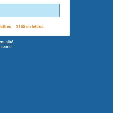
lettres
2155 en lettres
ntialité
rsonnel.