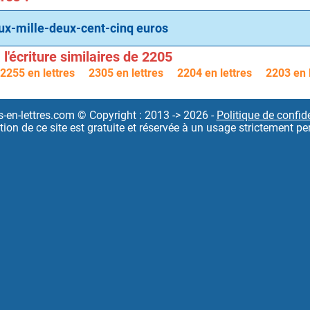
x-mille-deux-cent-cinq euros
l'écriture similaires de 2205
2255 en lettres
2305 en lettres
2204 en lettres
2203 en 
s-en-lettres.com © Copyright : 2013 -> 2026 -
Politique de confide
sation de ce site est gratuite et réservée à un usage strictement pe