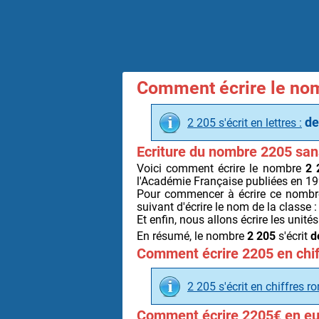
Comment écrire le nom
de
2 205 s'écrit en lettres :
Ecriture du nombre 2205 san
Voici comment écrire le nombre
2 
l'Académie Française publiées en 199
Pour commencer à écrire ce nombre 
suivant d'écrire le nom de la classe 
Et enfin, nous allons écrire les uni
En résumé, le nombre
2 205
s'écrit
d
Comment écrire 2205 en chif
2 205 s'écrit en chiffres r
Comment écrire 2205€ en eu